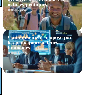
astuces pratiques
11 mars 2026
e
Cautionnement proposé par
les principaux acteurs
financiers
11 mars 2026
.